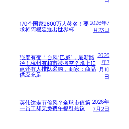
2026年7
170个国家2800万人签名！要
求将阿根廷逐出世界杯
月23日
2026
强度有变！台风“巴威”，最新路
年7
径！杭州有超市被搬空？晚上10
点还有人排队采购，商家：商品
月10
供应充足
日
2026年
英伟达走节俭风？全球市值第
一员工却无免费午餐引热议
7月2日