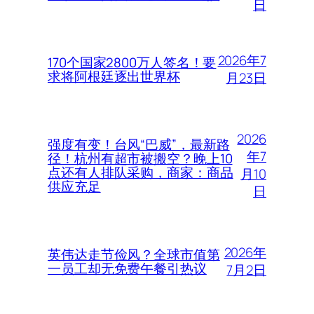
日
2026年7
170个国家2800万人签名！要
求将阿根廷逐出世界杯
月23日
2026
强度有变！台风“巴威”，最新路
年7
径！杭州有超市被搬空？晚上10
点还有人排队采购，商家：商品
月10
供应充足
日
2026年
英伟达走节俭风？全球市值第
一员工却无免费午餐引热议
7月2日