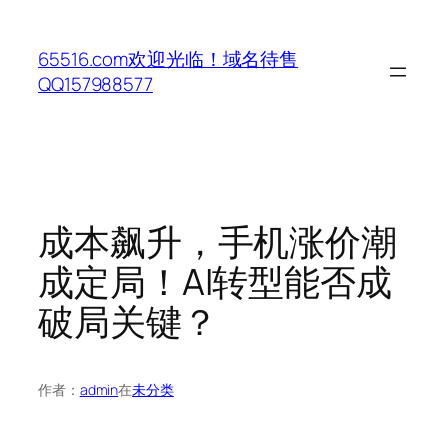
跳
至
65516.com欢迎光临！域名待售
内
QQ157988577
容
成本飙升，手机涨价潮
成定局！AI转型能否成
破局关键？
作者：
admin
在
未分类