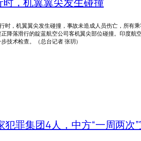
行时，机翼翼尖发生碰撞
行时，机翼翼尖发生碰撞，事故未造成人员伤亡，所有乘
架正降落滑行的靛蓝航空公司客机翼尖部位碰撞。印度航
步技术检查。（总台记者 张玥）
家犯罪集团4人，中方“一周两次