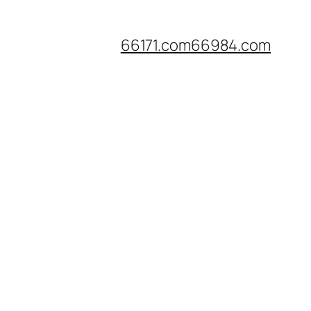
66171.com
66984.com