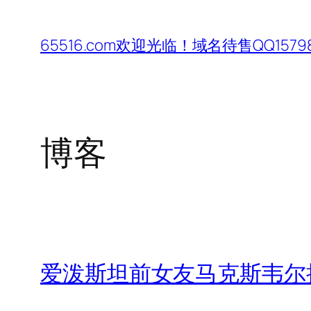
跳
至
65516.com欢迎光临！域名待售QQ15798
内
容
博客
爱泼斯坦前女友马克斯韦尔